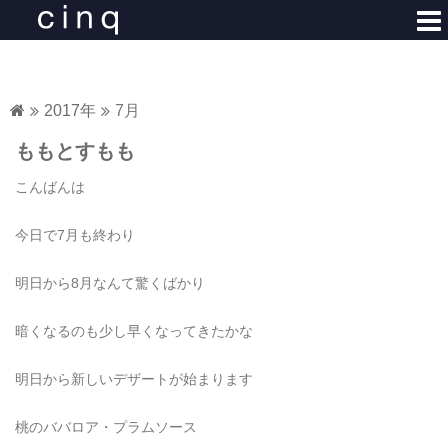
コ
ン
テ
ン
ツ
2017年
7月
へ
ももとすもも
ス
キ
こんばんは
ッ
プ
今日で7月も終わり
明日から8月なんて驚くばかり
暗くなるのも少し早くなってきたかな
明日から新しいデザートが始まります
桃のババロア・プラムソース