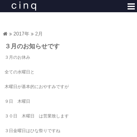
コ
ン
テ
ン
ツ
2017年
2月
へ
３月のお知らせです
ス
キ
３月のお休み
ッ
プ
全ての水曜日と
木曜日が基本的におやすみですが
９日 木曜日
３０日 木曜日 は営業致します
３日金曜日はひな祭りですね