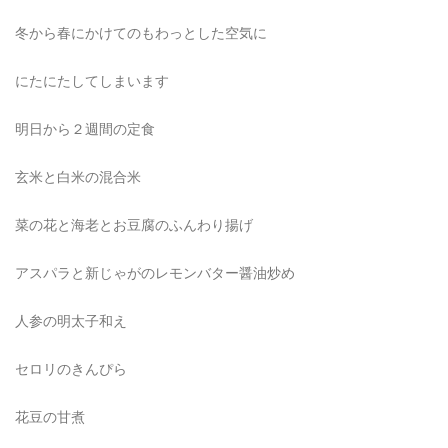
冬から春にかけてのもわっとした空気に
にたにたしてしまいます
明日から２週間の定食
玄米と白米の混合米
菜の花と海老とお豆腐のふんわり揚げ
アスパラと新じゃがのレモンバター醤油炒め
人参の明太子和え
セロリのきんぴら
花豆の甘煮