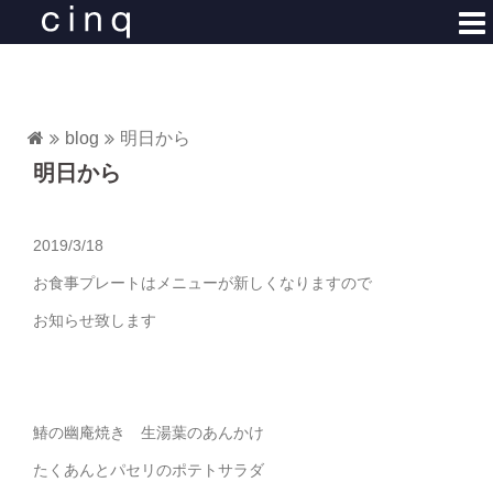
コ
ン
テ
ン
ツ
blog
明日から
へ
明日から
ス
キ
ッ
2019/3/18
プ
お食事プレートはメニューが新しくなりますので
お知らせ致します
鰆の幽庵焼き 生湯葉のあんかけ
たくあんとパセリのポテトサラダ