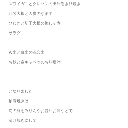
ズワイガニとクレソンの出汁巻き卵焼き
紅芯大根と人参のなます
ひじきと切干大根の梅しそ煮
サラダ
玄米と白米の混合米
お麩と春キャベツのお味噌汁
となりました
柚庵焼きは
旬の鰆をみりんやお醤油お酒などで
漬け焼きにして