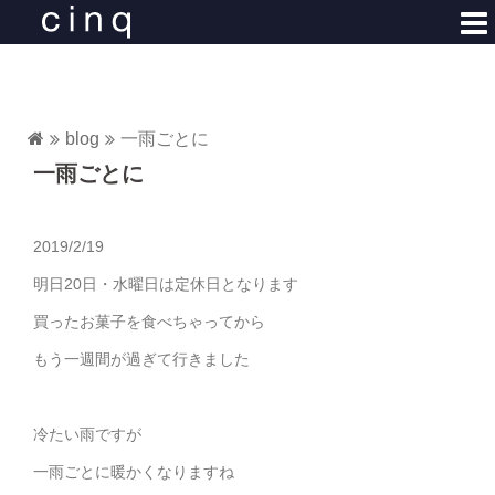
コ
ン
テ
ン
ツ
blog
一雨ごとに
へ
一雨ごとに
ス
キ
ッ
2019/2/19
プ
明日20日・水曜日は定休日となります
買ったお菓子を食べちゃってから
もう一週間が過ぎて行きました
冷たい雨ですが
一雨ごとに暖かくなりますね