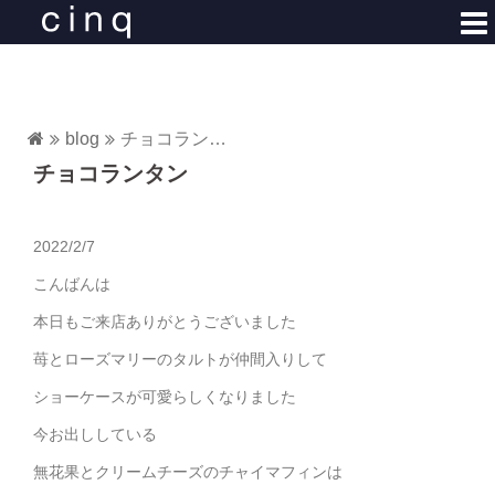
コ
ン
テ
ン
ツ
blog
チョコランタン
へ
チョコランタン
ス
キ
ッ
2022/2/7
プ
こんばんは
本日もご来店ありがとうございました
苺とローズマリーのタルトが仲間入りして
ショーケースが可愛らしくなりました
今お出ししている
無花果とクリームチーズのチャイマフィンは