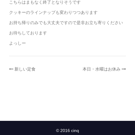
こちらはまもなく終了となりそうです
クッキーのラインナップも変わりつつあります
お持ち帰りのみでも大丈夫ですので是非お立ち寄りください
お待ちしております
よっしー
投
新しい定食
本日・水曜はお休み
稿
ナ
ビ
ゲ
© 2016 cinq