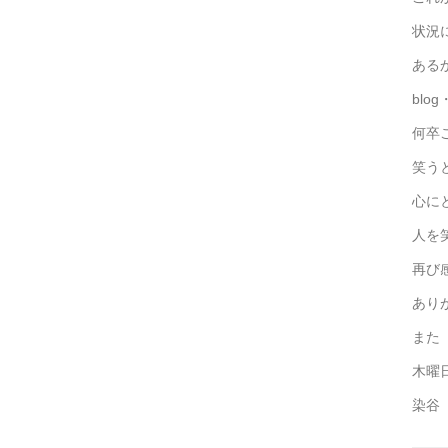
状況
ある
blo
何卒
笑う
心に
人を
再び
あり
また
木曜
染谷