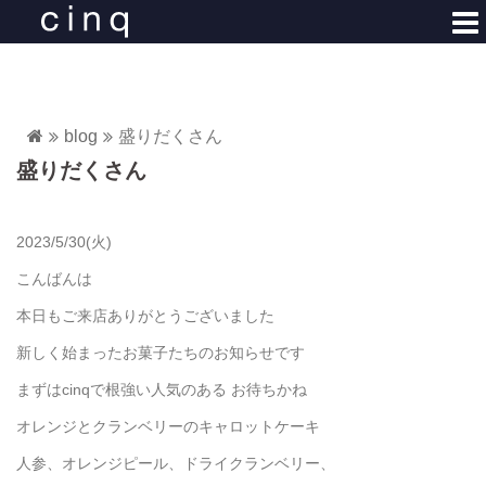
コ
ン
テ
ン
ツ
blog
盛りだくさん
へ
盛りだくさん
ス
キ
ッ
2023/5/30(火)
プ
こんばんは
本日もご来店ありがとうございました
新しく始まったお菓子たちのお知らせです
まずはcinqで根強い人気のある お待ちかね
オレンジとクランベリーのキャロットケーキ
人参、オレンジピール、ドライクランベリー、