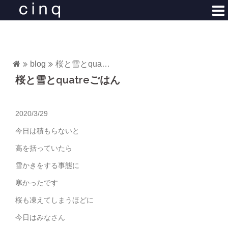
コ
ン
テ
ン
ツ
blog
桜と雪とquatreごはん
へ
桜と雪とquatreごはん
ス
キ
ッ
2020/3/29
プ
今日は積もらないと
高を括っていたら
雪かきをする事態に
寒かったです
桜も凍えてしまうほどに
今日はみなさん