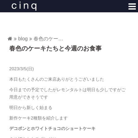
コ
ン
テ
ン
ツ
blog
春色のケーキたちと今週のお食事
へ
春色のケーキたちと今週のお食事
ス
キ
ッ
2023/3/5(日)
プ
本日もたくさんのご来店ありがとうございました
今日までの予定でしたがレモンタルトは明日も少しですがご
用意ができそうです
明日から新しく始まる
新作ケーキ2種類を紹介します
デコポンとホワイトチョコのショートケーキ