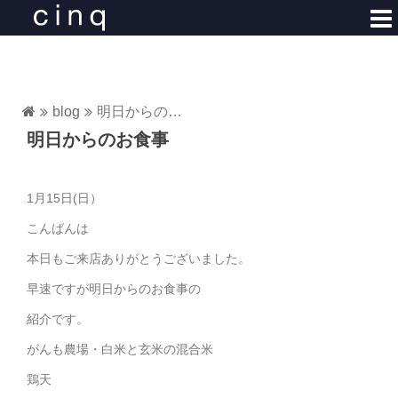
コ
ン
テ
ン
ツ
blog
明日からのお食事
へ
明日からのお食事
ス
キ
ッ
1月15日(日）
プ
こんばんは
本日もご来店ありがとうございました。
早速ですが明日からのお食事の
紹介です。
がんも農場・白米と玄米の混合米
鶏天