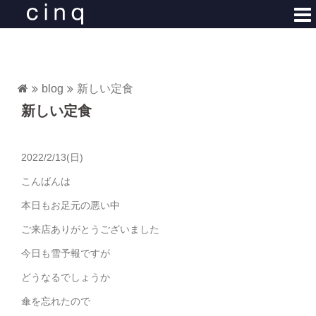
コ
ン
テ
ン
ツ
blog
新しい定食
へ
新しい定食
ス
キ
ッ
2022/2/13(日)
プ
こんばんは
本日もお足元の悪い中
ご来店ありがとうございました
今日も雪予報ですが
どうなるでしょうか
傘を忘れたので