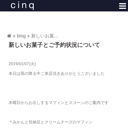
コ
ン
テ
ン
ツ
blog
新しいお菓子とご予約状況について
へ
新しいお菓子とご予約状況について
ス
キ
ッ
2019/01/07(火)
プ
本日は雨の降る中ご来店頂きありがとうございました
木曜日からお出しするマフィンとスコーンのご案内です
＊みかんと甘納豆とクリームチーズのマフィン