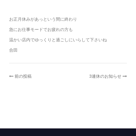
お正月休みがあっという間に終わり
急にお仕事モードでお疲れの方も
温かい店内でゆっくりと過ごしにいらして下さいね
合田
投
前の投稿
3連休のお知らせ
稿
ナ
ビ
ゲ