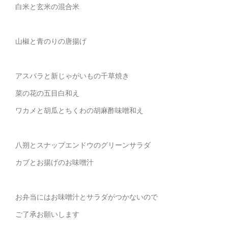
白米と玄米の混合米
山椒と青のりの唐揚げ
アスパラと新じゃがいもの千草焼き
菜の花の五目白和え
ワカメと胡瓜とちくわの胡麻酢味噌和え
八朔とスナップエンドウのグリーンサラダ
カブとお揚げのお味噌汁
お弁当にはお味噌汁とサラダがつかないので
ご了承お願いします