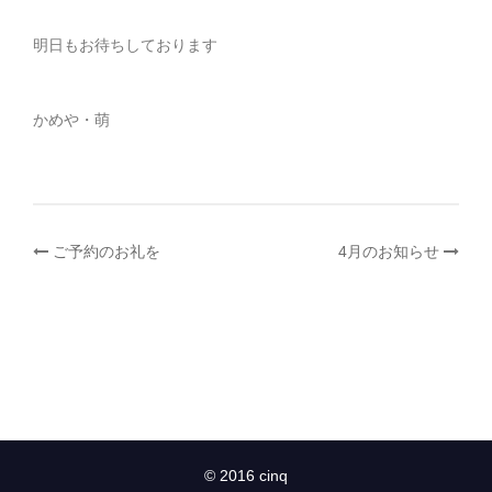
明日もお待ちしております
かめや・萌
投
ご予約のお礼を
4月のお知らせ
稿
ナ
ビ
ゲ
© 2016 cinq