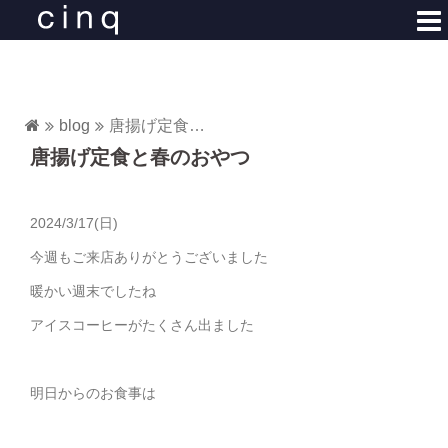
コ
ン
テ
ン
ツ
blog
唐揚げ定食と春のおやつ
へ
唐揚げ定食と春のおやつ
ス
キ
ッ
2024/3/17(日)
プ
今週もご来店ありがとうございました
暖かい週末でしたね
アイスコーヒーがたくさん出ました
明日からのお食事は