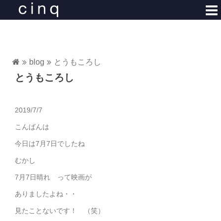
コ
ン
テ
ン
ツ
blog
とうもころし
へ
とうもころし
ス
キ
ッ
2019/7/7
プ
こんばんは
今日は7月7日でしたね
むかし
7月7日晴れ って映画が
ありましたよね・・
見たことないです！ （笑）