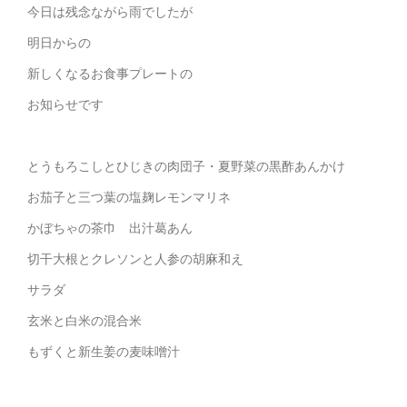
今日は残念ながら雨でしたが
明日からの
新しくなるお食事プレートの
お知らせです
とうもろこしとひじきの肉団子・夏野菜の黒酢あんかけ
お茄子と三つ葉の塩麹レモンマリネ
かぼちゃの茶巾 出汁葛あん
切干大根とクレソンと人参の胡麻和え
サラダ
玄米と白米の混合米
もずくと新生姜の麦味噌汁