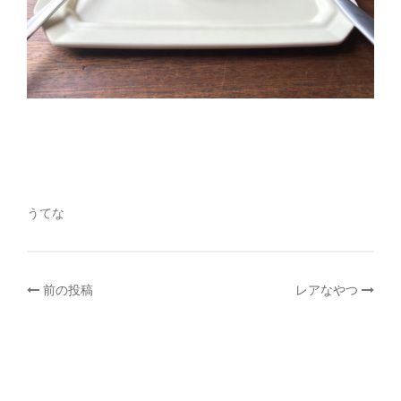
うてな
投
前の投稿
レアなやつ
稿
ナ