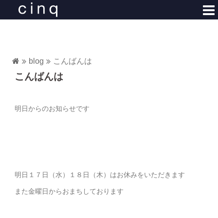
コ
ン
テ
ン
ツ
blog
こんばんは
へ
こんばんは
ス
キ
ッ
明日からのお知らせです
プ
明日１７日（水）１８日（木）はお休みをいただきます
また金曜日からおまちしております