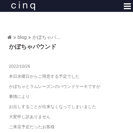
コ
ン
テ
ン
ツ
blog
かぼちゃパウンド
へ
かぼちゃパウンド
ス
キ
ッ
2022/10/26
プ
本日水曜日からご用意する予定でした
かぼちゃとラムレーズンのパウンドケーキですが
事情により
お出しすることが出来なくなってしまいました
大変申し訳ありません
ご来店予定だったお客様