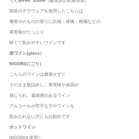
てぐみPeu 330ml
（酸化防止剤無添加）
国産のデラウェアを使用したこちらは
葡萄そのものの香りに白桃・林檎・柑橘などの
果実味がたっぷり
軽くて飲みやすいワインです
赤ワイン(glass）
NIGORI(にごり）
こちらのワインは濾過せずに
そのまま瓶詰めし、果実味や余韻が
感じられ、凝縮感のあるワイン
アルコールが苦手な方やワインを
飲みなれない方にもお勧めです
ホットワイン
NIGORIを使用し