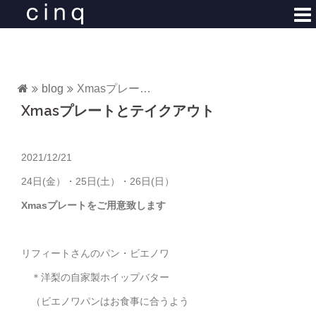
コ
ン
テ
ン
ツ
blog
Xmasプレートとテイクアウト
へ
Xmasプレートとテイクアウト
ス
キ
ッ
2021/12/21
プ
24日(金）・25日(土）・26日(日）
Xmasプレートをご用意致します
リフィートさんのパン・ビエノワ
＊洋梨の自家製ホイップバター
（ビエノワパンはお食事に合うよう