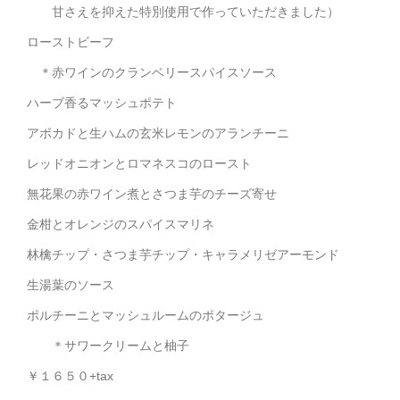
甘さえを抑えた特別使用で作っていただきました）
ローストビーフ
＊赤ワインのクランベリースパイスソース
ハーブ香るマッシュポテト
アボカドと生ハムの玄米レモンのアランチーニ
レッドオニオンとロマネスコのロースト
無花果の赤ワイン煮とさつま芋のチーズ寄せ
金柑とオレンジのスパイスマリネ
林檎チップ・さつま芋チップ・キャラメリゼアーモンド
生湯葉のソース
ポルチーニとマッシュルームのポタージュ
＊サワークリームと柚子
￥１６５０+tax