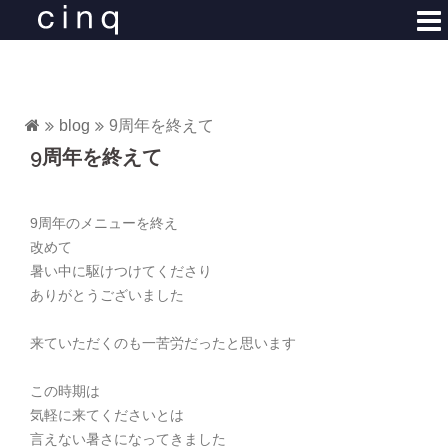
コ
ン
テ
ン
ツ
blog
9周年を終えて
へ
9周年を終えて
ス
キ
ッ
9周年のメニューを終え
プ
改めて
暑い中に駆けつけてくださり
ありがとうございました
来ていただくのも一苦労だったと思います
この時期は
気軽に来てくださいとは
言えない暑さになってきました