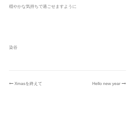
穏やかな気持ちで過ごせますように
染谷
投
Xmasを終えて
Hello new year
稿
ナ
ビ