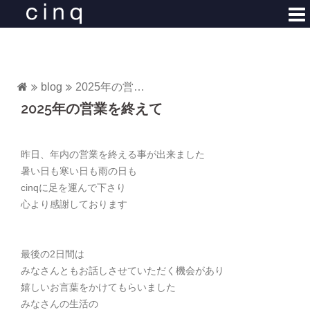
コ
ン
テ
ン
ツ
blog
2025年の営業を終えて
へ
2025年の営業を終えて
ス
キ
ッ
昨日、年内の営業を終える事が出来ました
プ
暑い日も寒い日も雨の日も
cinqに足を運んで下さり
心より感謝しております
最後の2日間は
みなさんともお話しさせていただく機会があり
嬉しいお言葉をかけてもらいました
みなさんの生活の