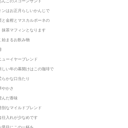
あんこのスコーンサンド
ィンはお正月らしいかんじで
栗と金柑とマスカルポーネの
マフィンとなります
く始まるお飲み物
琲
ューイヤーブレンド
い年の幕開けはこの珈琲で
かな口当たり
やかさ
んだ香味
なマイルドブレンド
は仕入れが少なめです
お早目にこの一杯を