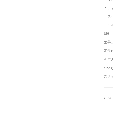
＊チ
スパ
ミル
6日
里芋
定食
今年
ci
スタ
投
2
稿