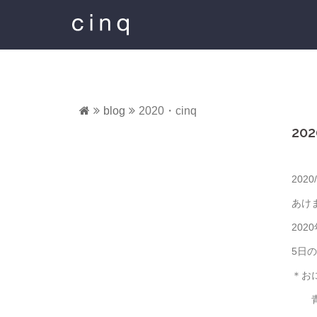
コ
ン
テ
ン
ツ
へ
ス
blog
2020・cinq
キ
202
ッ
プ
2020
あけ
20
5日
＊お
青