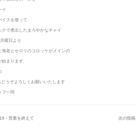
ャイ
イスを使って
クで煮出したまろやかなチャイ
 月曜日より
と海老とセロリのコロッケがメインの
が始まります
の
nqもどうぞよろしくお願いいたします
ッフ一同
019・営業を終えて
次の投稿