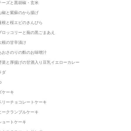
ズと黒胡椒・玄米
と紫蘇のから揚げ
と桜エビのきんぴら
ッコリーと蕪の黒ごまあえ
の甘辛漬け
さのりの麩のお味噌汁
野菜と厚揚げの甘酒入り豆乳イエローカレー
ラダ
つ
ズケーキ
ベリーチョコレートケーキ
ヒークランブルケーキ
ショートケーキ