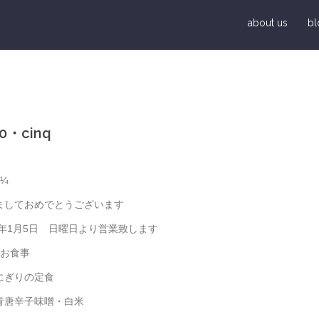
about us
bl
0・cinq
/¼
ましておめでとうございます
20年1月5日 日曜日より営業致します
のお食事
にぎりの定食
唐辛子味噌・白米