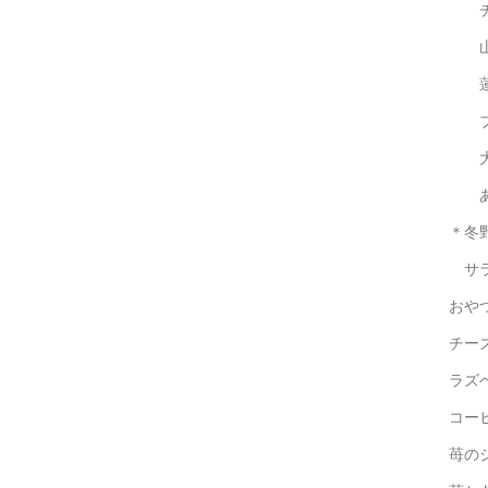
チー
山椒
蓮根
ブロ
大根
あお
＊冬
サ
おや
チー
ラズ
コー
苺の