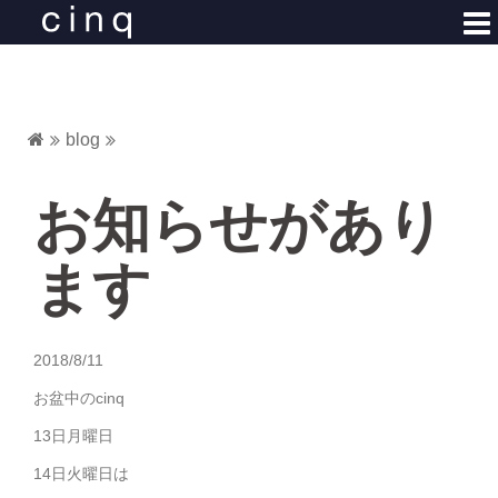
コ
ン
テ
ン
ツ
blog
へ
ス
キ
お知らせがあり
ッ
プ
ます
2018/8/11
お盆中のcinq
13日月曜日
14日火曜日は