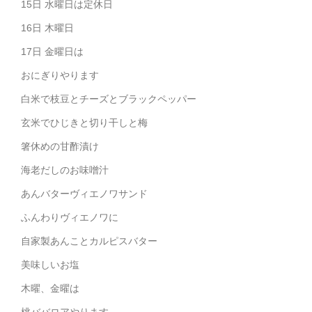
15日 水曜日は定休日
16日 木曜日
17日 金曜日は
おにぎりやります
白米で枝豆とチーズとブラックペッパー
玄米でひじきと切り干しと梅
箸休めの甘酢漬け
海老だしのお味噌汁
あんバターヴィエノワサンド
ふんわりヴィエノワに
自家製あんことカルピスバター
美味しいお塩
木曜、金曜は