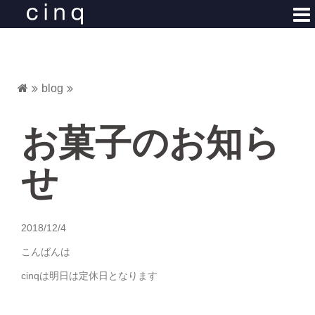
コ
ン
テ
ン
ツ
blog
へ
ス
キ
お菓子のお知ら
ッ
プ
せ
2018/12/4
こんばんは
cinqは明日は定休日となります