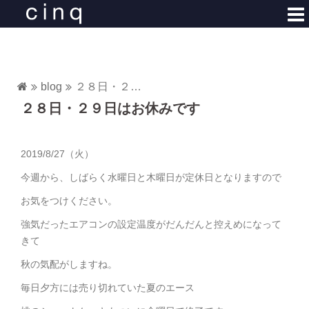
コ
ン
テ
ン
ツ
blog
２８日・２９日はお休みです
へ
２８日・２９日はお休みです
ス
キ
ッ
2019/8/27（火）
プ
今週から、しばらく水曜日と木曜日が定休日となりますので
お気をつけください。
強気だったエアコンの設定温度がだんだんと控えめになって
きて
秋の気配がしますね。
毎日夕方には売り切れていた夏のエース