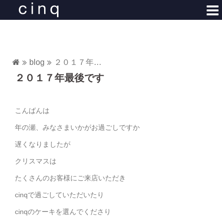
コ
ン
テ
ン
ツ
blog
２０１７年最後です
へ
２０１７年最後です
ス
キ
ッ
こんばんは
プ
年の瀬、みなさまいかがお過ごしですか
遅くなりましたが
クリスマスは
たくさんのお客様にご来店いただき
cinqで過ごしていただいたり
cinqのケーキを選んでくださり