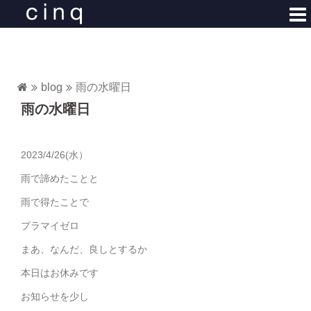
コ
ン
テ
ン
ツ
blog
雨の水曜日
へ
雨の水曜日
ス
キ
ッ
2023/4/26(水）
プ
雨で諦めたことと
雨で得たことで
プラマイゼロ
まあ、なんだ、良しとするか
本日はお休みです
お知らせを少し