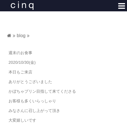
コ
ン
テ
ン
ツ
blog
へ
ス
キ
週末のお食事
ッ
2020/10/30(金)
プ
本日もご来店
ありがとうございました
かぼちゃプリン目指して来てくださる
お客様も多くいらっしゃり
みなさんに召し上がって頂き
大変嬉しいです