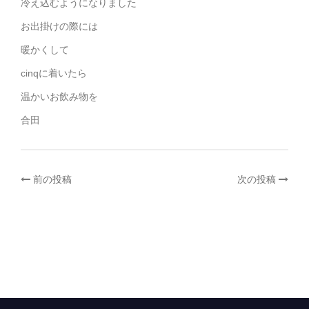
冷え込むようになりました
お出掛けの際には
暖かくして
cinqに着いたら
温かいお飲み物を
合田
投
前の投稿
次の投稿
稿
ナ
ビ