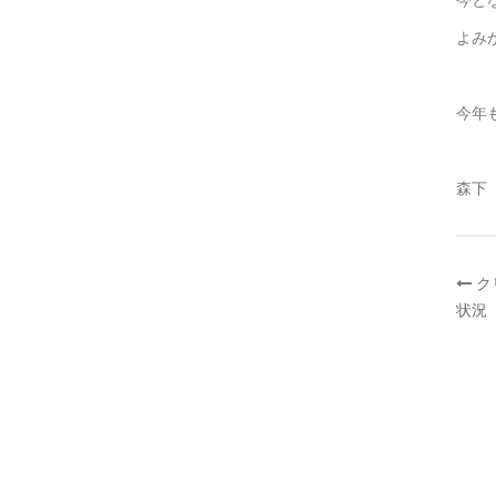
よみ
今年
森下
投
ク
状況
稿
ナ
ビ