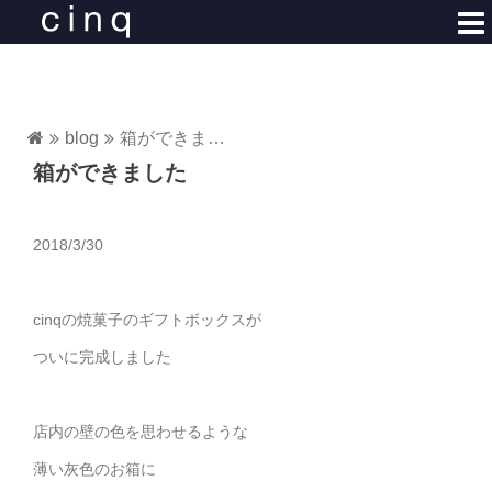
コ
ン
テ
ン
ツ
blog
箱ができました
へ
箱ができました
ス
キ
ッ
2018/3/30
プ
cinqの焼菓子のギフトボックスが
ついに完成しました
店内の壁の色を思わせるような
薄い灰色のお箱に