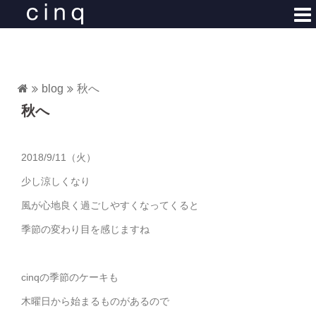
コ
ン
テ
ン
ツ
blog
秋へ
へ
秋へ
ス
キ
ッ
2018/9/11（火）
プ
少し涼しくなり
風が心地良く過ごしやすくなってくると
季節の変わり目を感じますね
cinqの季節のケーキも
木曜日から始まるものがあるので