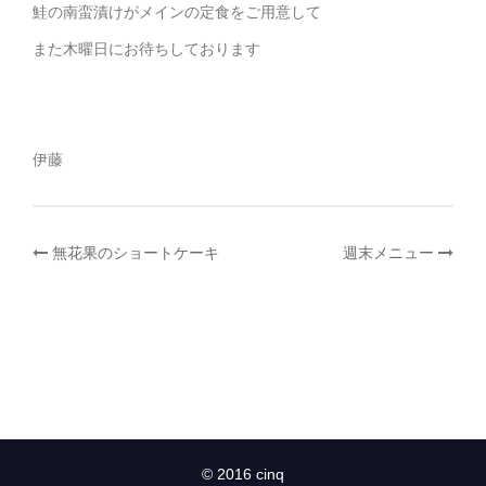
鮭の南蛮漬けがメインの定食をご用意して
また木曜日にお待ちしております
伊藤
投
無花果のショートケーキ
週末メニュー
稿
ナ
ビ
ゲ
© 2016 cinq