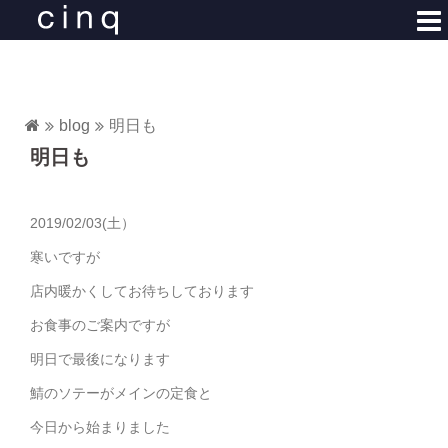
コ
ン
テ
ン
ツ
blog
明日も
へ
明日も
ス
キ
ッ
2019/02/03(土）
プ
寒いですが
店内暖かくしてお待ちしております
お食事のご案内ですが
明日で最後になります
鯖のソテーがメインの定食と
今日から始まりました