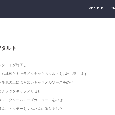
about us
bl
作タルト
ンタルトが終了し
から林檎とキャラメルナッツのタルトをお出し致します
ト生地の上にほろ苦いキャラメルソースをのせ
とナッツをキャラメリゼし
ラメルクリームチーズカスタードをのせ
りんごのソテーをふんだんに飾りました