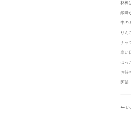
林檎
酸味
中の
りん
ナッ
寒い
ほっ
お待
阿部
投
い
稿