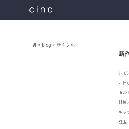
コ
ン
テ
ン
ツ
へ
ス
blog
新作タルト
キ
新
ッ
プ
レモ
明日
タル
林檎
キャ
紅玉