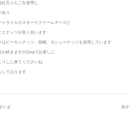
は紅玉りんごを使用し
があり
キャラメルカスタードクリームチーズと
ごとナッツが良く合います
ツはピーカンナッツ、胡桃、カシューナッツを使用しています
日が続きますがCinqでお茶しに
こりしに来てくださいね
ちしております
よいよ
あか