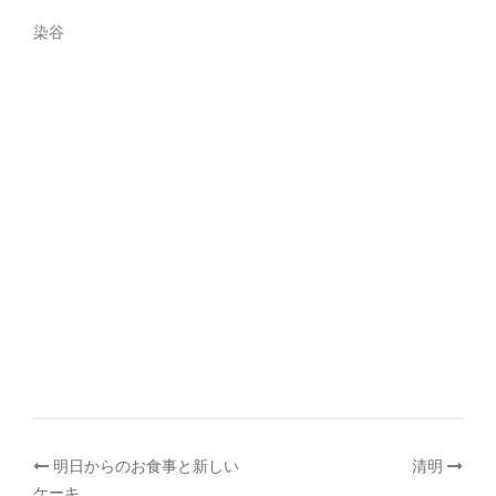
染谷
投
明日からのお食事と新しい
清明
ケーキ