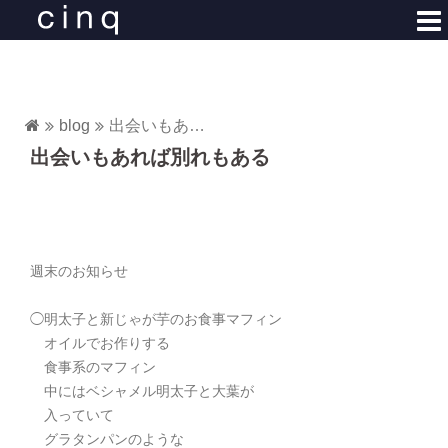
コ
ン
テ
ン
ツ
blog
出会いもあれば別れもある
へ
出会いもあれば別れもある
ス
キ
ッ
プ
週末のお知らせ
◯明太子と新じゃが芋のお食事マフィン
オイルでお作りする
食事系のマフィン
中にはベシャメル明太子と大葉が
入っていて
グラタンパンのような