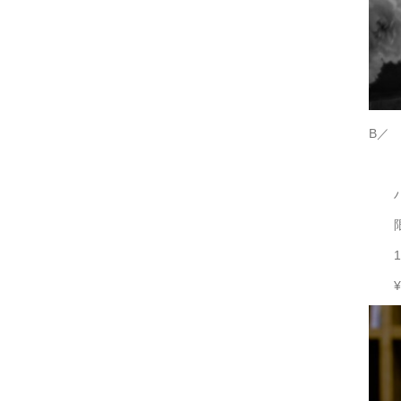
B／ B
畠山
ハン
限定
14:
¥32