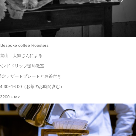
espoke coffee Roasters
 大輝さんによる
ドドリップ珈琲教室
デザートプレートとお茶付き
30~16:00（お茶のお時間含む）
00＋tax