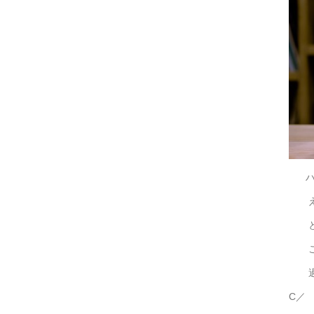
ハン
え！
と
これ
過
C／