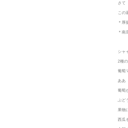
さて
この
＊厚
＊南
シャ
2種
葡萄
ああ
葡萄
ぶど
果物
西瓜