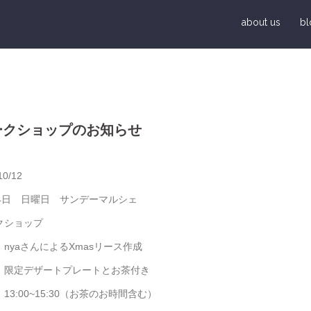
about us
bl
ークショップのお知らせ
10/12
月4日 日曜日 サンデーマルシェ
クショップ
 nyaさんによるXmasリース作成
デザートプレートとお茶付き
:00~15:30（お茶のお時間含む）