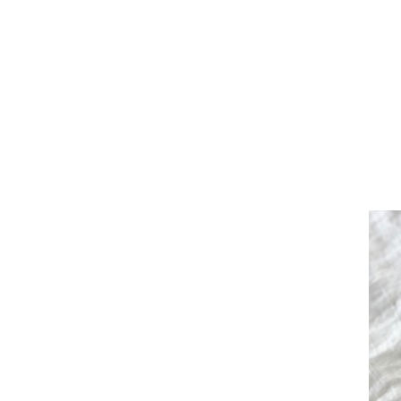
限定
紅
シ
（
みな
12
￥4