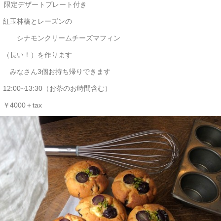
デザートプレート付き
玉林檎とレーズンの
ナモンクリームチーズマフィン
長い！）を作ります
さん3個お持ち帰りできます
:00~13:30（お茶のお時間含む）
000＋tax