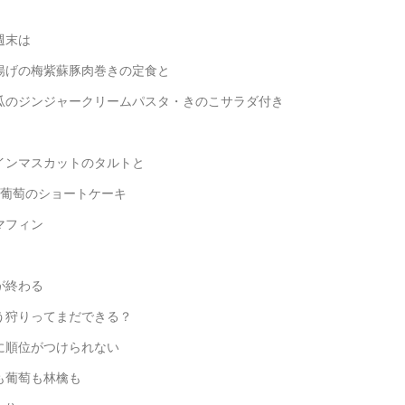
週末は
揚げの梅紫蘇豚肉巻きの定食と
瓜のジンジャークリームパスタ・きのこサラダ付き
インマスカットのタルトと
の葡萄のショートケーキ
マフィン
が終わる
う狩りってまだできる？
に順位がつけられない
も葡萄も林檎も