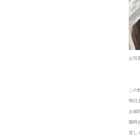
お写
マ
お客
この
明日
お値
随時
宜し