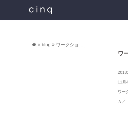
コ
ン
テ
ン
ツ
へ
ス
blog
ワークショップのお知らせ
キ
ワ
ッ
プ
2018
11
ワー
Ａ／
限定
13