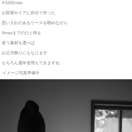
200+tax
屋やドアに自分で作った
入れのあるリースを眺めながら
asまでのひと時を
う素材を選べば
月飾りにもなります
ろん通年使用もできますね
メージ写真準備中