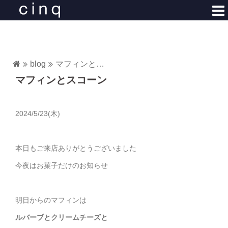
コ
ン
テ
ン
ツ
blog
マフィンとスコーン
へ
マフィンとスコーン
ス
キ
ッ
2024/5/23(木)
プ
本日もご来店ありがとうございました
今夜はお菓子だけのお知らせ
明日からのマフィンは
ルバーブとクリームチーズと