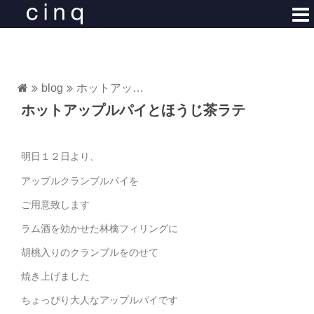
コ
ン
テ
ン
ツ
blog
ホットアップルパイとほうじ茶ラテ
へ
ホットアップルパイとほうじ茶ラテ
ス
キ
ッ
明日１２日より、
プ
アップルクランブルパイを
ご用意致します
ラム酒を効かせた林檎フィリングに
胡桃入りのクランブルをのせて
焼き上げました
ちょっぴり大人なアップルパイです