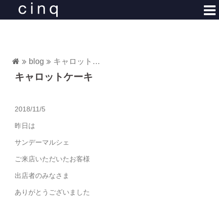
コ
ン
テ
ン
ツ
blog
キャロットケーキ
へ
キャロットケーキ
ス
キ
ッ
2018/11/5
プ
昨日は
サンデーマルシェ
ご来店いただいたお客様
出店者のみなさま
ありがとうございました