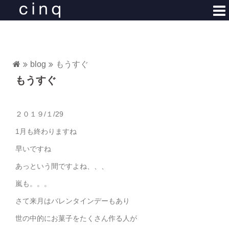
コ
ン
テ
ン
ツ
blog
もうすぐ
へ
もうすぐ
ス
キ
ッ
２０１９/１/29
プ
1月も終わりますね
早いですね
あっという間ですよね、、、
嵐も。。。
さて来月はバレンタインデーもあり
世の中的にお菓子をたくさん作る人が