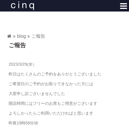
コ
ン
テ
ン
ツ
blog
ご報告
へ
ご報告
ス
キ
ッ
2023/3/29(水）
プ
昨日はたくさんのご予約をありがとうございました
ご希望日のご予約がお取りできなかった方には
大変申し訳ございませんでした
開店時間にはフリーのお席もご用意がございます
よろしかったらご利用いただければと思います
昨夜19時58分頃