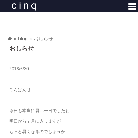
コ
ン
テ
ン
ツ
blog
おしらせ
へ
おしらせ
ス
キ
ッ
2018/6/30
プ
こんばんは
今日も本当に暑い一日でしたね
明日から７月に入りますが
もっと暑くなるのでしょうか