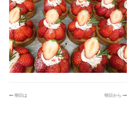
投
明日は
明日から
稿
ナ