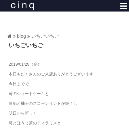
コ
ン
テ
ン
ツ
blog
いちごいちご
へ
いちごいちご
ス
キ
ッ
2019/01/25（金）
プ
本日もたくさんのご来店ありがとうございます
今日までで
苺のショートケーキと
白餡と柚子のスコーンサンドが終了し
明日から新しく
苺とほうじ茶のティラミスと