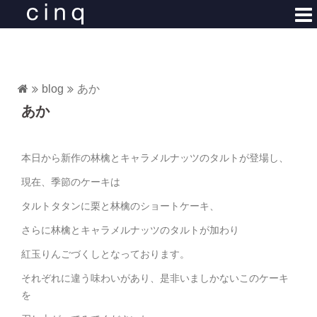
コ
ン
テ
ン
ツ
blog
あか
へ
あか
ス
キ
ッ
本日から新作の林檎とキャラメルナッツのタルトが登場し、
プ
現在、季節のケーキは
タルトタタンに栗と林檎のショートケーキ、
さらに林檎とキャラメルナッツのタルトが加わり
紅玉りんごづくしとなっております。
それぞれに違う味わいがあり、是非いましかないこのケーキ
を